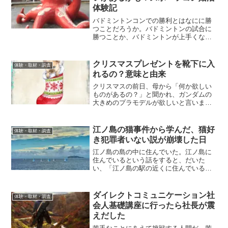
体験記
バドミントンコンでの勝利とはなにに勝
つことだろうか。バドミントンの試合に
勝つことか、バドミントンが上手くなる
ことか、いやいやバドミントンを利用し
て、この縁を次に繋げることだ。人生で
はじめてバドミントンコンを体験。その
クリスマスプレゼントを靴下に入
体験・取材・調査
時の体験談と、勝利のコツ...
れるの？意味と由来
クリスマスの前日、母から「何か欲しい
ものがあるの？」と聞かれ、ガンダムの
大きめのプラモデルが欲しいと言いまし
た。クリスマスの夜一番大きな靴下を飾
り、サンタが現れることを心待ちし、ド
キドキしながら眠りました。次の日靴下
江ノ島の猫事件から学んだ、猫好
体験・取材・調査
に入っていたのは、ガチャ...
き犯罪者いない説が崩壊した日
江ノ島の島の中に住んでいた。江ノ島に
住んでいるという話をすると、だいた
い、「江ノ島の駅の近くに住んでいるの
ですか？」と聞かれるが、そではない。
江ノ島の島の中に住んでいたのだ。江ノ
島に住み始めた理由は単純だった。江ノ
ダイレクトコミュニケーション社
体験・取材・調査
島、江ノ島の猫、海を見るこ...
会人基礎講座に行ったら社長が震
えだした