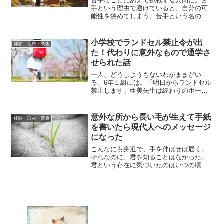
苦手なことにあえて挑戦する人間だ。苦
手という理由で避けていると、自分の可
能性を狭めてしまう。苦手という名の大
きな壁を超えると、どんな世界があるの
か。壁を越えようとすることによってど
んな人間になるのか。絶対登れないと言
小学校でランドセル禁止令が出
体験・取材・調査
われている山に挑戦する登...
た！代わりに意外なもので通学さ
せられた話
一人、どうしようもないわがままがい
る。6年１組には。「明日からランドセル
禁止します」亜美先生は終わりのホーム
ルームで突然言い放った。クラス中から
反対の意味の「えーっ」が鳴り響く。
「先生、リュックはいいのですか？」ク
意外な所から長い毛が生えて手紙
体験・取材・調査
ラスの男子が質問をする。「...
を書いたら現代人へのメッセージ
になった
こんなにも身近で、手を伸ばせば届く。
それなのに、君を知ることはなかった。
君という存在に気づいたのはいつの頃だ
ろうか。君は雑草のようだね。名も知ら
ない雑草にも、様々な種類があり名前が
ある。雑草の名前を知ったその瞬間、た
だの雑草は、雑草である何...