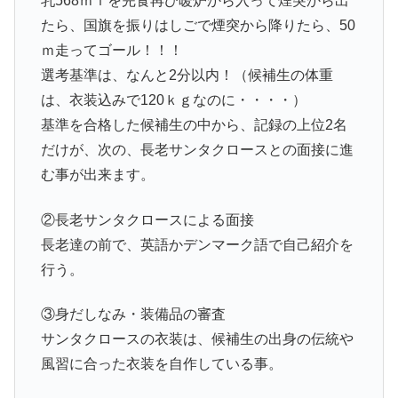
乳568ｍｌを完食再び暖炉から入って煙突から出
たら、国旗を振りはしごで煙突から降りたら、50
ｍ走ってゴール！！！
選考基準は、なんと2分以内！（候補生の体重
は、衣装込みで120ｋｇなのに・・・・）
基準を合格した候補生の中から、記録の上位2名
だけが、次の、長老サンタクロースとの面接に進
む事が出来ます。
②長老サンタクロースによる面接
長老達の前で、英語かデンマーク語で自己紹介を
行う。
③身だしなみ・装備品の審査
サンタクロースの衣装は、候補生の出身の伝統や
風習に合った衣装を自作している事。