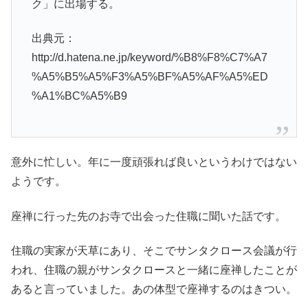
ク」に出場する。
出典元：
http://d.hatena.ne.jp/keyword/%B8%F8%C7%A7
%A5%B5%A5%F3%A5%BF%A5%AF%A5%ED
%A1%BC%A5%B9
意外に忙しい。年に一度頑張れば良いというわけではない
ようです。
座禅に行った先のお寺で出会った住職に聞いた話です。
住職の実家が天草にあり、そこでサンタクロース会議が行
われ、住職の親がサンタクロースと一緒に座禅したことが
あると言っていました。あの体型で座禅するのはきつい。